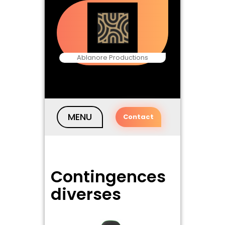
Skip
to
content
Ablanore Productions
MENU
Contact
Contingences
diverses