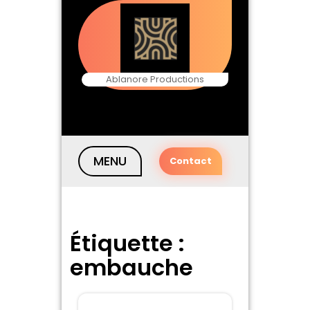
Skip
to
content
Ablanore Productions
MENU
Contact
Étiquette :
embauche